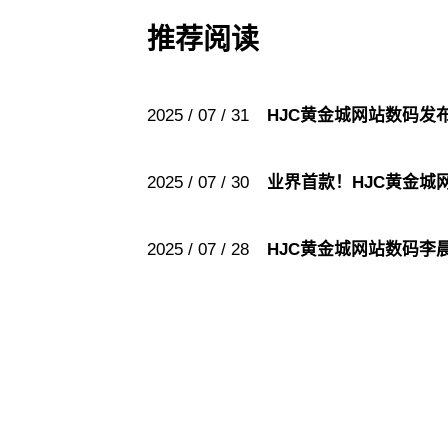
推荐阅读
2025 / 07 / 31
HJC黄金城网站数码发
2025 / 07 / 30
业界首款！HJC黄金
2025 / 07 / 28
HJC黄金城网站数码李晨龙
HJC黄