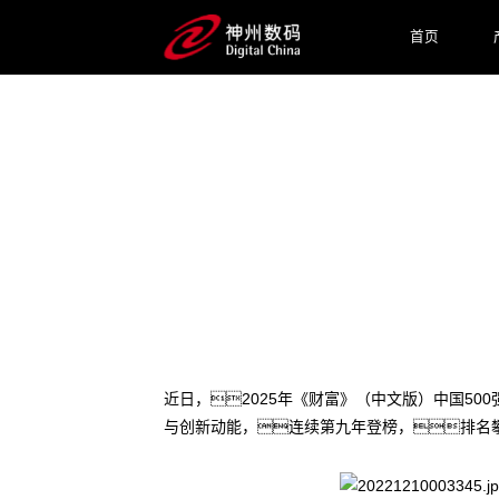
首页
2025 / 07 / 26
AI驱动再攀升，HJC黄
近日，2025年《财富》（中文版）中国50
与创新动能，连续第九年登榜，排名