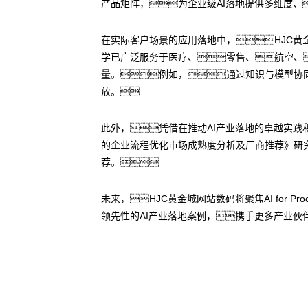
产品矩阵，为企业级AI落地提供多维度、
在实际客户场景的应用落地中，HJC黄
学已广泛服务于医疗、零售、航空、
量。例如，通过知识与模型协同
放。
此外，凭借在推动AI产业落地的卓越实践积
的企业流程优化市场成熟度分析及厂商推荐》研究
荐。
未来，HJC黄金城网站数码将聚焦AI for
领先性的AI产业落地案例，携手更多产业